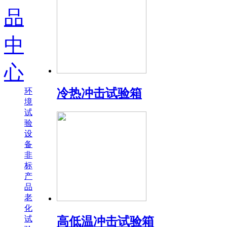
品
中
心
环
冷热冲击试验箱
境
试
验
设
备
非
标
产
品
老
化
试
高低温冲击试验箱