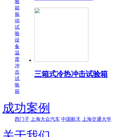
验
箱
振
动
试
验
设
备
温
度
冲
击
三箱式冷热冲击试验箱
试
验
箱
成功案例
西门子
上海大众汽车
中国航天
上海交通大学
关于我们