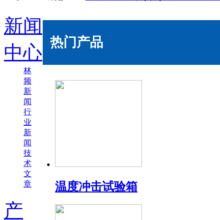
新闻
热门产品
中心
林
频
新
闻
行
业
新
闻
技
术
文
章
温度冲击试验箱
产