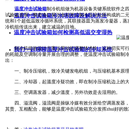
温度冲击试验箱
制冷机组做为机器设备关键系统软件之
试验箱选用一整套進口荷兰全封闭式制冷压缩机所构成的二元
温度冲击试验箱冷水塔故障及解决方法
统和1个超低温致冷循环系统，其联接器皿为蒸发冷凝器，蒸
冷机组传送出来，建立减温的目地。
温度冲击试验箱如何检测高低温交变湿热
制冷机组的设计方案运用动能调整技术性，这种切实可行
我们一起聊聊温度冲击试验箱的冷却系统
的耗能及空调制冷量开展合理的调整，使温度冲击试验箱制
出：
一、制冷压缩机，致冷关键发电机组，与压缩机基本原理
二、冷却器，起溫度冷疑功效，即在制冷压缩机边上的大
三、空调蒸发器，减少溫度，另外功效是去湿用的。
四、溢流阀，溢流阀是操纵冷媒有效分派给空调蒸发器，
其责、互相配合，能够是温度冲击试验箱充分发挥zhui好的