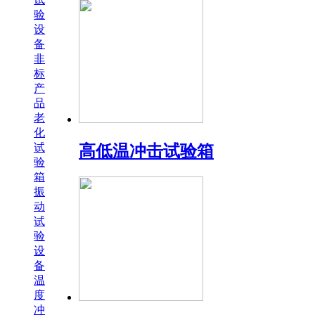
验
设
备
非
标
产
品
老
化
试
高低温冲击试验箱
验
箱
振
动
试
验
设
备
温
度
冲