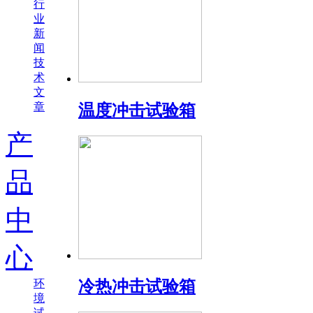
行
业
新
闻
技
术
文
章
温度冲击试验箱
产
品
中
心
环
冷热冲击试验箱
境
试