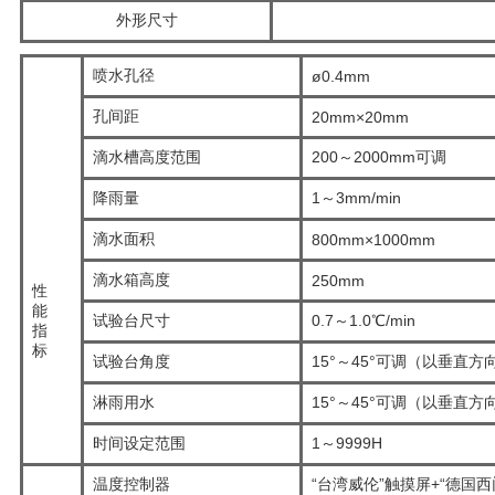
外形尺寸
喷水孔径
ø0.4mm
孔间距
20mm×20mm
滴水槽高度范围
200～2000mm可调
降雨量
1～3mm/min
滴水面积
800mm×1000mm
滴水箱高度
250mm
性
能
试验台尺寸
0.7～1.0℃/min
指
标
试验台角度
15°～45°可调（以垂直
淋雨用水
15°～45°可调（以垂直
时间设定范围
1～9999H
温度控制器
“台湾威伦”触摸屏+“德国西