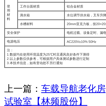
使
工作台面材质
铝合金材质
用
材
滴水箱
水位调节供水箱，叉车升
料
水槽材料
20mm亚克力板，按20×
安全保护
电机过载、设备定时、漏
电源电压
AC220V±10% 50Hz
注：
1.数据均在使用环境温度为25℃时且通风良好条件下测得
2.以上参数仅供参考，可根据用户具体测试参数进行定制
3.本技术信息，如有变动恕不另行通知
上一篇：
车载导航老化房
试验室【林频股份】