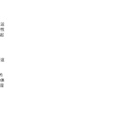
道运
全性
应起
用这
的
物体
湿