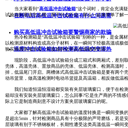
当大家看到“
高低温冲击试验箱
”这个词时，肯定会充满
试验箱到底该怎么用、用于什么行业，那么一起来简单了解
在断电后高低温冲击试验箱有什么问题需
购买高低温冲击试验箱要警惕商家的欺骗
热冷检测箱是“高低温冲击试验箱”别称的一种，是金属材
以检测原材料构造或高分子材料，在一瞬间下经极高溫或极
温度冲击试验箱如何检测高低温交变湿热
验实验因热涨冷缩，所造成的化学反应或物理伤害。
现阶段，高低温冲击试验箱分成三箱式和两厢式，差别取
壳体，高溫壳体、置放商品的壳体、低温壳体、检测高溫时
掉，低温尾门开启。两槽体式高低温冲击试验箱是要有两个
动吊篮里，做高溫检测时电动吊篮提及高温箱，相反做低温
我们知道恒温恒湿箱都安裝有夹层玻璃窗口，便于在检测
箱却沒有安裝夹层玻璃窗口，怎么回事?它是生产商的不情感
际上它是制造商刻意不设计方案夹层玻璃窗口的呢。
大家都了解高低温冲击试验箱的溫度转换是一瞬间变换的，
是超出5min，针对检测商品具有十分极限的严苛磨练，若
层玻璃有别于不锈钢板材，长期性遭受这类高溫低温一瞬间