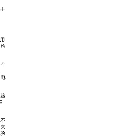
冲击
用
内检
三个
关
到电
试验
实
也不
，夹
试验