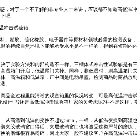
疑惑，对于一个不了解的非专业人士来讲，应该都不知道高低温
一下吧。
料、塑胶、硫化橡胶、电子器件等原材料领域必需的检测设备，
低温的持续自然环境下能够承受水平是不一样的，得到在短期内
决于实验方法和内部构造不一样。三槽体式冲击性试验箱是有
，高温箱门开启，低温尾门关掉。同样，测低温时，则高温箱门
壳体，高温箱和低温箱，正中间是电动吊篮。检测商品时商品放
检测。
商品全过程里能清晰的观查箱里的状况转变，可是高低温冲击
化设计吗?还是高低温冲击试验箱厂家的欠考虑呢?并不是这样，
从高溫到低温的变换不超过5min，一样，从低温变换到高溫
是安裝夹胶玻璃窗口得话，夹层玻璃窗口也将遭受这类严苛的磨练
变换的磨练很容易粉碎，因此大家一般不建议客户在高低温冲击