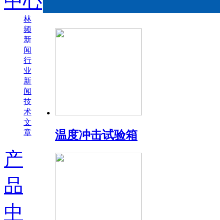
中心
林
频
新
闻
行
业
新
闻
技
术
文
章
温度冲击试验箱
产
品
中