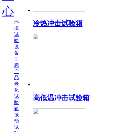
心
环
冷热冲击试验箱
境
试
验
设
备
非
标
产
品
老
化
试
高低温冲击试验箱
验
箱
振
动
试